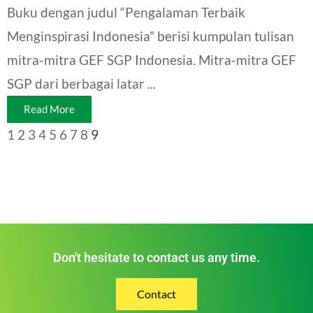
Buku dengan judul “Pengalaman Terbaik
Menginspirasi Indonesia” berisi kumpulan tulisan
mitra-mitra GEF SGP Indonesia. Mitra-mitra GEF
SGP dari berbagai latar ...
Read More
1
2
3
4
5
6
7
8
9
Don't hesitate to contact us any time.
Contact