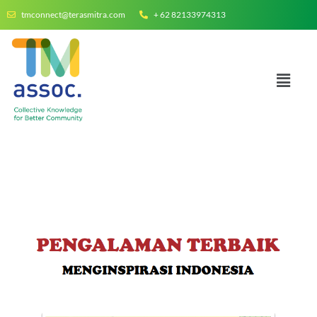
tmconnect@terasmitra.com
+ 62 82133974313