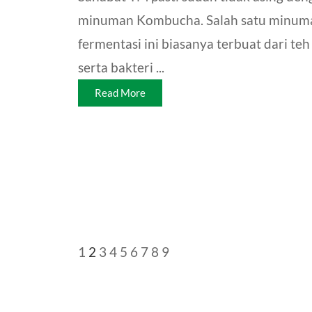
minuman Kombucha. Salah satu minum
fermentasi ini biasanya terbuat dari teh
serta bakteri ...
Read More
1
2
3
4
5
6
7
8
9