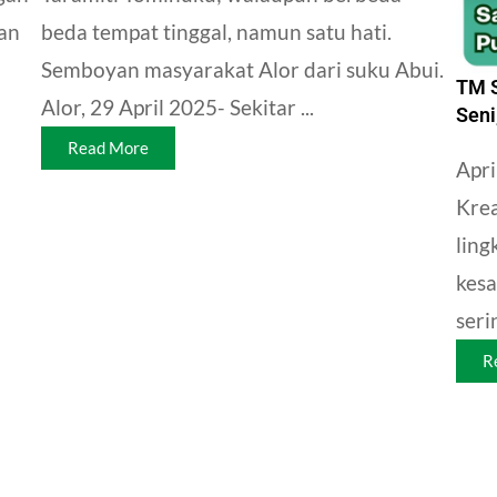
an
beda tempat tinggal, namun satu hati.
Semboyan masyarakat Alor dari suku Abui.
TM S
Alor, 29 April 2025- Sekitar ...
Seni
Read More
Apri
Krea
ling
kesa
seri
R