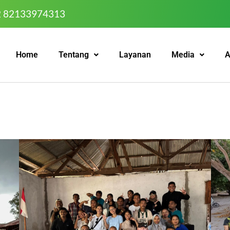
2 82133974313
Home
Tentang
Layanan
Media
A