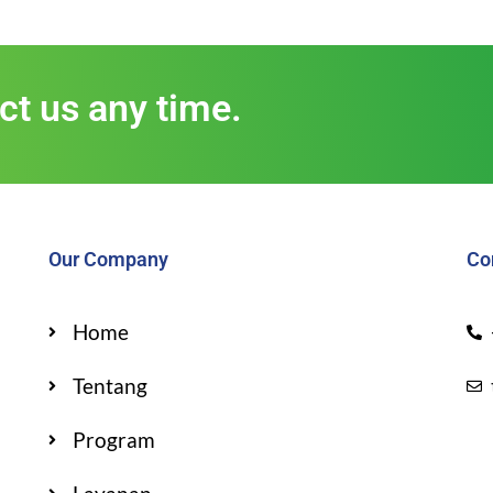
act us any time.
Our Company
Co
Home
Tentang
Program