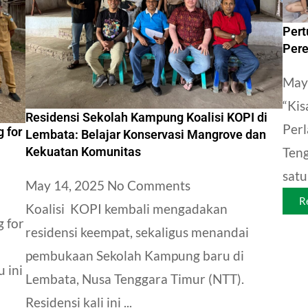
Pert
Pere
May
“Kis
Residensi Sekolah Kampung Koalisi KOPI di
Per
 for
Lembata: Belajar Konservasi Mangrove dan
Kekuatan Komunitas
Teng
satu
May 14, 2025
No Comments
R
Koalisi KOPI kembali mengadakan
 for
residensi keempat, sekaligus menandai
pembukaan Sekolah Kampung baru di
 ini
Lembata, Nusa Tenggara Timur (NTT).
Residensi kali ini ...