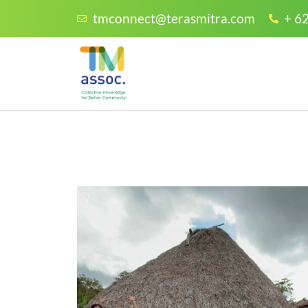
tmconnect@terasmitra.com
+ 6