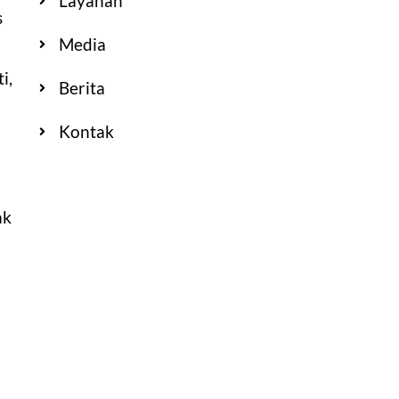
Layanan
s
Media
i,
Berita
Kontak
ak