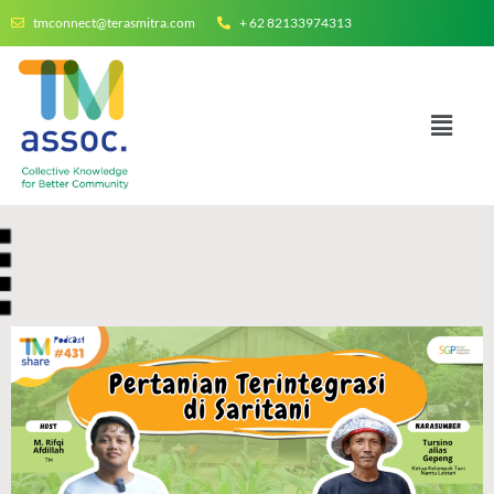
tmconnect@terasmitra.com
+ 62 82133974313