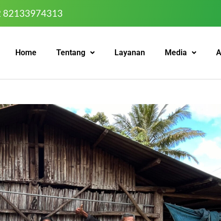
2 82133974313
Home
Tentang
Layanan
Media
A