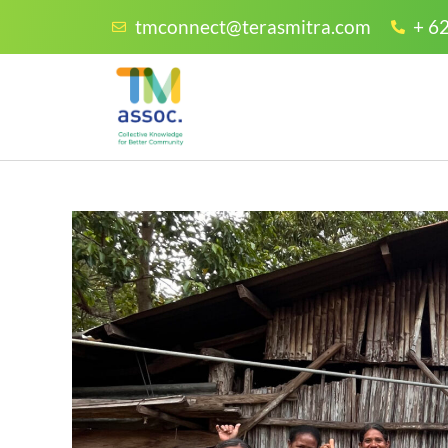
tmconnect@terasmitra.com
+ 6