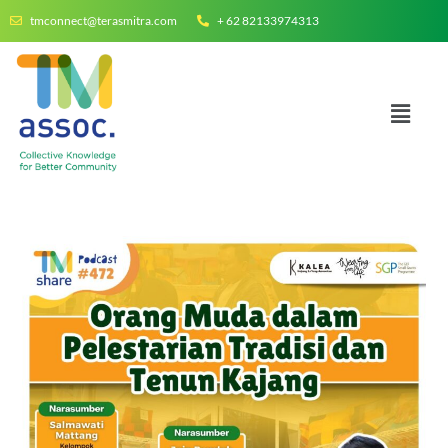
tmconnect@terasmitra.com
+ 62 82133974313