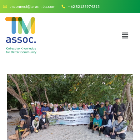
tmconnect@terasmitra.com
+ 62 82133974313