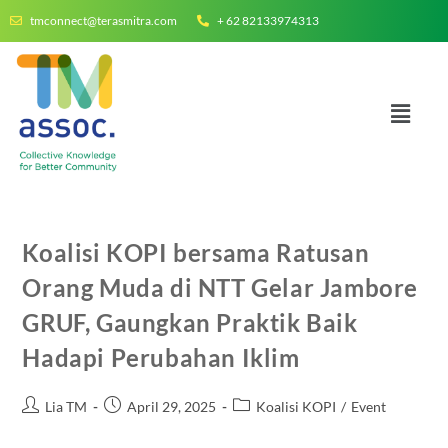
tmconnect@terasmitra.com
+ 62 82133974313
Koalisi KOPI bersama Ratusan
Orang Muda di NTT Gelar Jambore
GRUF, Gaungkan Praktik Baik
Hadapi Perubahan Iklim
Lia TM
April 29, 2025
Koalisi KOPI
/
Event