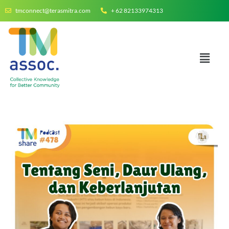
tmconnect@terasmitra.com
+ 62 82133974313