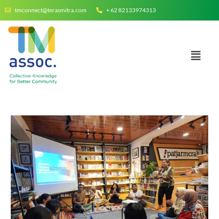
tmconnect@terasmitra.com
+ 62 82133974313