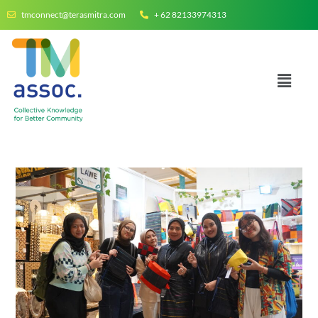
tmconnect@terasmitra.com
+ 62 82133974313