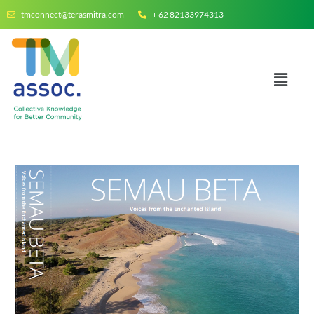
tmconnect@terasmitra.com
+ 62 82133974313