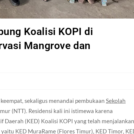
ung Koalisi KOPI di
rvasi Mangrove dan
 keempat, sekaligus menandai pembukaan
Sekolah
ur (NTT). Residensi kali ini istimewa karena
tif Daerah (KED) Koalisi KOPI yang telah menjalanka
 yaitu KED MuraRame (Flores Timur), KED Timor, KE