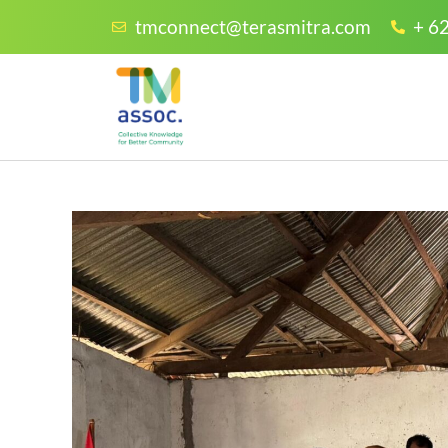
tmconnect@terasmitra.com
+ 6